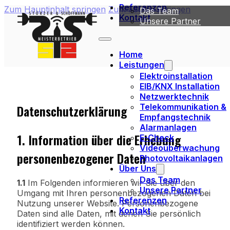
Referenzen
Zum Hauptinhalt springen
Zum Footer springen
Das Team
Kontakt
Unsere Partner
Home
Leistungen
Elektroinstallation
EIB/KNX Installation
Netzwerktechnik
Datenschutzerklärung
Telekommunikation &
Empfangstechnik
Alarmanlagen
1. Information über die Erhebung
E-Check
Videoüberwachung
personenbezogener Daten
Photovoltaikanlagen
Über Uns
Das Team
1.1
Im Folgenden informieren wir Sie über den
Unsere Partner
Umgang mit Ihren personenbezogenen Daten bei
Referenzen
Nutzung unserer Website. Personenbezogene
Kontakt
Daten sind alle Daten, mit denen Sie persönlich
identifiziert werden können.